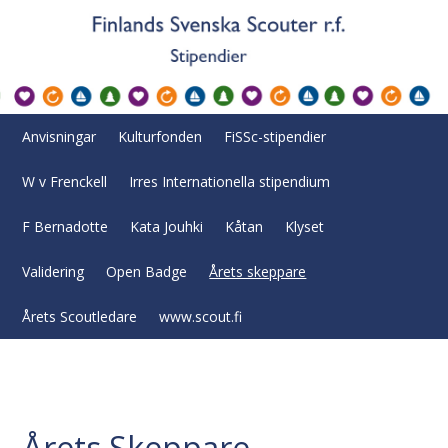
Anvisningar
Kulturfonden
FiSSc-stipendier
W v Frenckell
Irres Internationella stipendium
F Bernadotte
Kata Jouhki
Kåtan
Klyset
Validering
Open Badge
Årets skeppare
Årets Scoutledare
www.scout.fi
Årets Skeppare