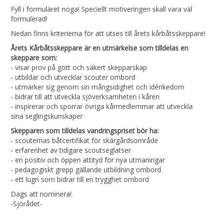
Fyll i formuläret noga! Speciellt motiveringen skall vara väl
formulerad!
Nedan finns kriterierna för att utses till årets kårbåtsskeppare!
Årets Kårbåtsskeppare är en utmärkelse som tilldelas en
skeppare som:
- visar prov på gott och säkert skepparskap
- utbildar och utvecklar scouter ombord
- utmärker sig genom sin mångsidighet och idérikedom
- bidrar till att utveckla sjöverksamheten i kåren
- inspirerar och sporrar övriga kårmedlemmar att utveckla
sina seglingskunskaper
Skepparen som tilldelas vandringspriset bör ha:
- scouternas båtcertifikat för skärgårdsområde
- erfarenhet av tidigare scoutseglatser
- en positiv och öppen attityd för nya utmaningar
- pedagogiskt grepp gällande utbildning ombord
- ett lugn som bidrar till en trygghet ombord
Dags att nominera!
-Sjörådet-