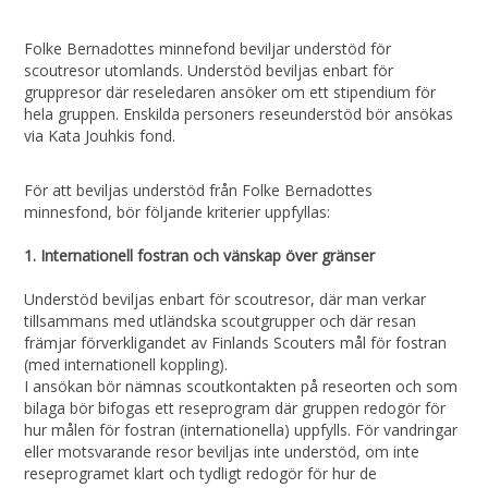
Folke Bernadottes minnefond beviljar understöd för
scoutresor utomlands. Understöd beviljas enbart för
gruppresor där reseledaren ansöker om ett stipendium för
hela gruppen. Enskilda personers reseunderstöd bör ansökas
via Kata Jouhkis fond.
För att beviljas understöd från Folke Bernadottes
minnesfond, bör följande kriterier uppfyllas:
1. Internationell fostran och vänskap över gränser
Understöd beviljas enbart för scoutresor, där man verkar
tillsammans med utländska scoutgrupper och där resan
främjar förverkligandet av Finlands Scouters mål för fostran
(med internationell koppling).
I ansökan bör nämnas scoutkontakten på reseorten och som
bilaga bör bifogas ett reseprogram där gruppen redogör för
hur målen för fostran (internationella) uppfylls. För vandringar
eller motsvarande resor beviljas inte understöd, om inte
reseprogramet klart och tydligt redogör för hur de