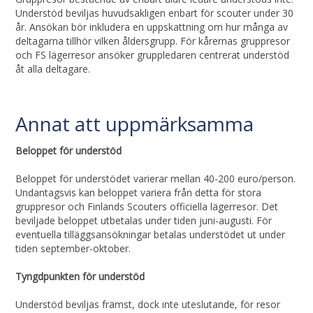
Understöd beviljas huvudsakligen enbart för scouter under 30
år. Ansökan bör inkludera en uppskattning om hur många av
deltagarna tillhör vilken åldersgrupp. För kårernas gruppresor
och FS lägerresor ansöker gruppledaren centrerat understöd
åt alla deltagare.
Annat att uppmärksamma
Beloppet för understöd
Beloppet för understödet varierar mellan 40-200 euro/person.
Undantagsvis kan beloppet variera från detta för stora
gruppresor och Finlands Scouters officiella lägerresor. Det
beviljade beloppet utbetalas under tiden juni-augusti. För
eventuella tilläggsansökningar betalas understödet ut under
tiden september-oktober.
Tyngdpunkten för understöd
Understöd beviljas främst, dock inte uteslutande, för resor