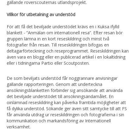
gällande roverscouternas utlandsprojekt.
Villkor för utbetalning av understöd
För att få det beviljade understödet krävs en i Kuksa ifylld
blankett - ”Anmälan om internationell resa”. Efter resan bör
gruppen lämna in en kort reseskildring och minst två
fotografier från resan. Till reseskildringen bifogas en
deltagarförteckning och reseprogrammet. Reseskildringen kan
även vara en blogg eller en publicerad artikel i en lokaltidning
eller i tidningarna Partio eller Scoutposten.
De som beviljats understöd får noggrannare anvisningar
gällande rapporteringen. Genom att underteckna
ansökningsblanketten förbinder sig ansökande att använda
det beviljade understödet till ansökningsändamålet. En
oinlämnad reseskildring kan påverka framtida möjligheter att
få dylika understöd. Sökande ger även sitt samtycke till att FS
får använda utdrag ur reseskildringen och fotografierna i sin
kommunikation och markandsföring av Internationell
verksamhet.