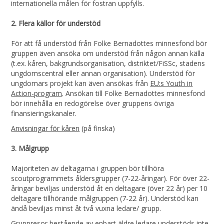
internationella målen för fostran uppfylls.
2. Flera källor för understöd
För att få understöd från Folke Bernadottes minnesfond bör
gruppen även ansöka om understöd från någon annan källa
(t.ex. kåren, bakgrundsorganisation, distriktet/FiSSc, stadens
ungdomscentral eller annan organisation). Understöd för
ungdomars projekt kan även ansökas från
EU:s Youth in
Action-program
. Ansökan till Folke Bernadottes minnesfond
bör innehålla en redogörelse över gruppens övriga
finansieringskanaler.
Anvisningar för kåren
(på finska)
3. Målgrupp
Majoriteten av deltagarna i gruppen bör tillhöra
scoutprogrammets åldersgrupper (7-22-åringar). För över 22-
åringar beviljas understöd åt en deltagare (över 22 år) per 10
deltagare tillhörande målgruppen (7-22 år). Understöd kan
ändå beviljas minst åt två vuxna ledare/ grupp.
Gruppresor bestående av enbart äldre ledare understöds inte.