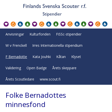
Anvisningar
Kulturfonden
FiSSc-stipendier
W v Frenckell
Irres Internationella stipendium
F Bernadotte
Kata Jouhki
Kåtan
Klyset
Validering
Open Badge
Årets skeppare
Årets Scoutledare
www.scout.fi
Folke Bernadottes
minnesfond