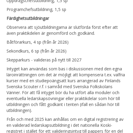
Uppdragschefsutbildning, 1,5 sp
Programchefsutbildning, 1,5 sp
Färdighetsutbildningar
Observera att sjöutbildningarna är slutförda först efter att
även praktikdelen är genomförd och godkänd.
Båtförarkurs, 4 sp (från år 2026)
Sekondkurs, 6 sp (från år 2026)
Skepparkurs - valideras på nytt till 2027
Intyget kan användas som bas i diskussionen med den egna
läroinrättningen om det är möjligt att kompensera t.ex. valfria
kurser med en studiepoängsatt kurs arrangerad av Finlands
Svenska Scouter r.f. i samråd med Svenska Folkskolans
Vänner. För att få intyget bör du ha utfört alla moduler och
eventuella ledarskapsövningar eller praktikdelar som hör till
utbildningen och fått godkänt i tenten (ifall en sådan hör till
utbildningen).
Från och med 2025 kan anhållas om en digital registrering av
en validerad ledarskapsutbildning i det nationella Koski-
registret i stället för ett valideringsintyg till pappers för en del