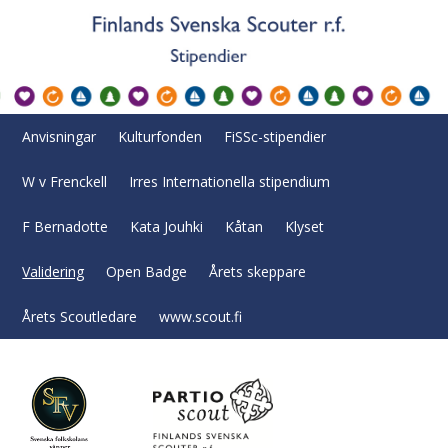
Anvisningar
Kulturfonden
FiSSc-stipendier
W v Frenckell
Irres Internationella stipendium
F Bernadotte
Kata Jouhki
Kåtan
Klyset
Validering
Open Badge
Årets skeppare
Årets Scoutledare
www.scout.fi